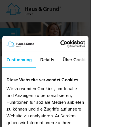
Zustimmung
Details
Über Cookies
Pressemitteilung vom 25.06.2026
BauGB-Novelle: Haus & Grund warnt
Diese Webseite verwendet Cookies
vor neuen Eingriffen in Eigentum
Wir verwenden Cookies, um Inhalte
Selbstnutzer vollständig vom
Milieuschutz befreien
und Anzeigen zu personalisieren,
Funktionen für soziale Medien anbieten
Anlässlich der ersten Lesung der
Novelle des Baugesetzbuchs (BauGB)
zu können und die Zugriffe auf unsere
im Bundestag warnt Haus & Grund
Website zu analysieren. Außerdem
Deutschland vor einer weiteren
Ausweitung kommunaler
geben wir Informationen zu Ihrer
Eingriffsbefugnisse. Der Verband