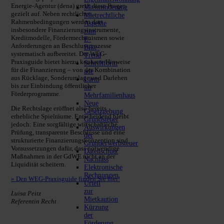
Energie-Agentur (dena) greift diese Fragen
Mietminderung
gezielt auf. Neben rechtlichen
Mietrechtliche
Rahmenbedingungen werden dort
Aspekte
insbesondere Finanzierungsinstrumente,
zum
Kreditmodelle, Fördermechanismen sowie
E-
Anforderungen an Beschlussprozesse
Bike-
systematisch aufbereitet. Der WEG-
Trend
Praxisguide bietet hierzu konkrete Hinweise
Schriftform
für die Finanzierung – von der Kombination
ade
aus Rücklage, Sonderumlage und Darlehen
Lärm
bis zur Einbindung öffentlicher
im
Förderprogramme.
Mehrfamilienhaus
Neue
Die Rechtslage eröffnet also bereits
Gesetzgebung
erhebliche Spielräume. Entscheidend bleibt
Grundsteuer
jedoch: Eine sorgfältige wirtschaftliche
Auswirkungen
Prüfung, transparente Beschlüsse und eine
der
strukturierte Finanzierungskonzeption sind
Grunderwerbsteuer
Voraussetzungen dafür, dass notwendige
Datenschutz
Maßnahmen in der GdWE nicht an der
Nachlass
Liquidität scheitern.
Elektronische
Rechnungen
» Den WEG-Praxisguide finden Sie hier!
Urteil
zur
Luisa Peitz
Mietkaution
Referentin Recht
Kürzung
der
Förderung