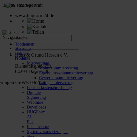
www.hugform24.de
Topthemen
Startseite
Online-
Haus & Grund Hessen e.V.
Produkte
Mietverträge
Bismarckstraße 29,
Wohnraummietvertrag
64293 Darmstadt
Eigentumswohnungmietvertrag
Gewerberaummietvertrag
Garagenmietvertrag
Betriebskostenabrechnung
Digitale
Signierung
Webinare
Downloads
HUGForm
AI
Plus
Rechtsschutz
Systemvoraussetzungen
Neu