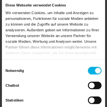
eine sorgfältige Einzelfallabwägung. Zu
von
Diese Webseite verwendet Cookies
berücksichtigen sind insbesondere
Sondereigentum
Dringlichkeit und Wirtschaftlichkeit der
Sanierungen
Wir verwenden Cookies, um Inhalte und Anzeigen zu
Maßnahme, vorhandene Rücklagen, mögliche
in
personalisieren, Funktionen für soziale Medien anbieten
Sonderumlagen, die Belastbarkeit der
der
Eigentümer sowie die konkreten
GdWE
zu können und die Zugriffe auf unsere Website zu
Kreditkonditionen. Auch Modelle mit
Haftung
analysieren. Außerdem geben wir Informationen zu Ihrer
zehnjähriger Zinsbindung und anschließender
des
Restschuld können grundsätzlich rechtlich
Maklers
Verwendung unserer Website an unsere Partner für
zulässig sein.
Wohnung
soziale Medien, Werbung und Analysen weiter. Unsere
oder
Gewerbe
Partner führen diese Informationen möglicherweise mit
Eigentümerversammlung
weiteren Daten zusammen, die Sie ihnen bereitgestellt
Neue
Digitale Signierung von
Gesetzgebung
haben oder die sie im Rahmen Ihrer Nutzung der Dienste
Online-
Aufteilung
gesammelt haben.
in
Wohnraummietverträgen
Einwilligungsauswahl
Wohnungseigentum
Notwendig
Wohnungskündigung
Einfach online unterschreiben - Sparen
Erschließungsbeitrag
Sie ab sofort Verwaltungsaufwand,
Baupreise
Papier und Kosten mit der
als
fortgeschrittenen elektronischen
Chatbot
Miettreiber
Signatur und SCHUFA-
Räum-
Identitätsprüfung.
und
» Weitere Informationen
Streupflicht
Statistiken
Starkregenvorsorge
im