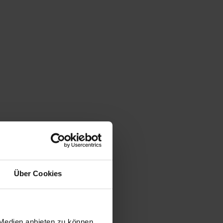
werden
Kontakt
ren Sie sich das Ausdrucken
r Verträge und die
ragsunterzeichnung vor Ort!
ch online unterschreiben und Ihren
Fußabdruck reduzieren! Wir sind ab
t dabei.
Über Cookies
tere Informationen
 Medien anbieten zu können