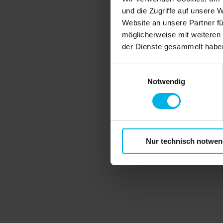
und die Zugriffe auf unsere 
Website an unsere Partner fü
möglicherweise mit weiteren
der Dienste gesammelt habe
Einwilligungsauswahl
Notwendig
Login
Herzlich willkommen!
Pflichtfelder sind mit einem Sternchen (*
Logindaten
E-Mail-Adresse oder Kundennummer*
Nur technisch notwen
Passwort*
Ich habe mein
Passwort vergessen
.
Online-Wohnraummietvertrag und digital
Einfach online unterschreiben - Sparen 
und SCHUFA-Identitätsprüfung.