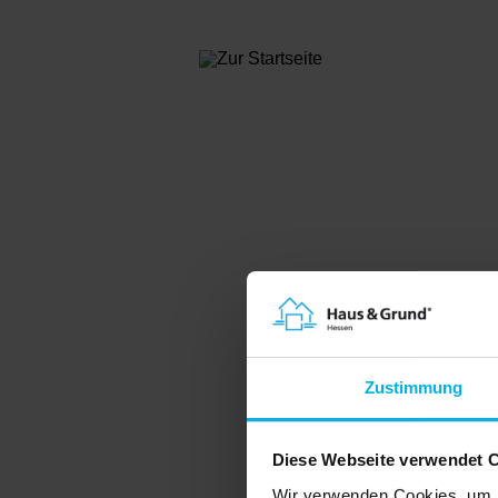
Online-Produkte
Pressem
Mietverträge
Betriebskostenabrechnung
Digitale Signierung
Webinare
Downloads
HUGForm AI Plus
Rechtsschutz
Menü
Systemvoraussetzungen
Neu bei uns?
Infos für Bestandskunden
Zustimmung
Diese Webseite verwendet 
Wir verwenden Cookies, um I