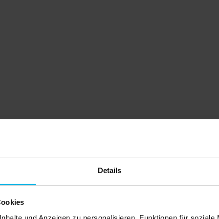
itteilungen
Login
Kunde 
Spa
Ihre
Vert
Einfa
CO2-
sofor
Details
» Wei
Cookies
nhalte und Anzeigen zu personalisieren, Funktionen für soziale