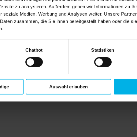
Website zu analysieren. Außerdem geben wir Informationen zu I
r soziale Medien, Werbung und Analysen weiter. Unsere Partner
 Daten zusammen, die Sie ihnen bereitgestellt haben oder die s
n.
Chatbot
Statistiken
) versehen und farblich markiert.
dige
Auswahl erlauben
e Signierung mit SCHUFA-Identitätsprüfung
Sie ab sofort Verwaltungsaufwand, Papier und Kosten mit der for