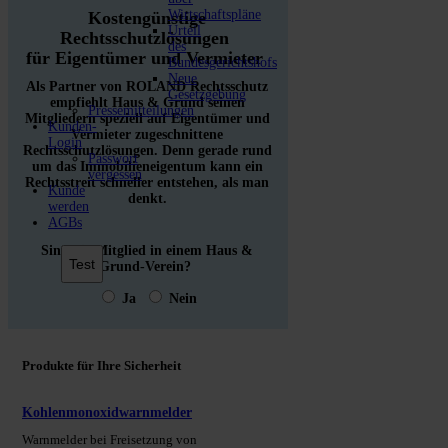
Wirtschaftspläne
Kostengünstige
Urteil
Rechtsschutzlösungen
des
für Eigentümer und Vermieter
Bundesgerichtshofs
Neue
Als Partner von ROLAND Rechtsschutz
Gesetzgebung
empfiehlt Haus & Grund seinen
Pressemitteilungen
Mitgliedern speziell auf Eigentümer und
Kunden-
Vermieter zugeschnittene
Login
Rechtsschutzlösungen. Denn gerade rund
Passwort
um das Immobilieneigentum kann ein
vergessen
Rechtsstreit schneller entstehen, als man
Kunde
denkt.
werden
AGBs
Sind Sie Mitglied in einem Haus &
Grund-Verein?
Ja
Nein
Produkte für Ihre Sicherheit
Kohlenmonoxidwarnmelder
Warnmelder bei Freisetzung von