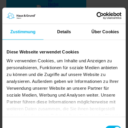
Herbst
Messfehler
Vermieterbefragung
Kosten
Webinare 2026
für
energetische
Zoom-Webinare zu informativen Themen
Zustimmung
Details
Über Cookies
Sanierungen
rund ums Thema Eigentum
Jetzt
unterschreiben!
Mietkaution
Jetzt registrieren und direkt
Vermieten
Diese Webseite verwendet Cookies
&
starten!
Verwalten
Wir verwenden Cookies, um Inhalte und Anzeigen zu
Stromversorger
Für die Nutzung unserer Plattform ist
personalisieren, Funktionen für soziale Medien anbieten
Mieterhöhungen
eine einfache Registrierung erforderlich.
Grundstückshandel
zu können und die Zugriffe auf unsere Website zu
» Kunde werden
Split-
analysieren. Außerdem geben wir Informationen zu Ihrer
Klimageräte
Teilschenkung
Verwendung unserer Website an unsere Partner für
Gewerbemietverträge
soziale Medien, Werbung und Analysen weiter. Unsere
Modernisierungsmieterhöhung
Webinar am 10.09.2026
Maklerhonorar
Partner führen diese Informationen möglicherweise mit
Kostenverteilung
"Mieterhöhung – aber richtig!"
weiteren Daten zusammen, die Sie ihnen bereitgestellt
in
der
Gerade in Zeiten steigender Kosten ist es
haben oder die sie im Rahmen Ihrer Nutzung der Dienste
GdWE
wichtig, die Miethöhe regelmäßig zu
gesammelt haben.
Vermietete
überprüfen. Das Webinar richtet sich an
Einwilligungsauswahl
Eigentumswohnung
vermietende Eigentümer und gibt einen