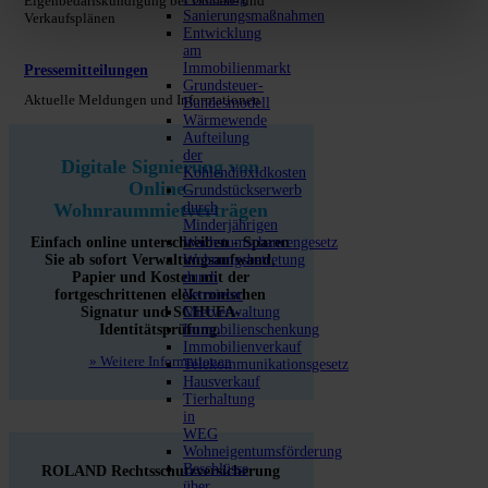
Eigenbedarfskündigung bei Umbau- und
Sanierungsmaßnahmen
Verkaufsplänen
Entwicklung
am
Immobilienmarkt
Pressemitteilungen
Grundsteuer-
Aktuelle Meldungen und Informationen
Bundesmodell
Wärmewende
Aufteilung
der
Digitale Signierung von
Kohlendioxidkosten
Online-
Grundstückserwerb
durch
Wohnraummietverträgen
Minderjährigen
Einfach online unterschreiben - Sparen
Wachstumschancengesetz
Sie ab sofort Verwaltungsaufwand,
Wohnungsbetretung
Papier und Kosten mit der
durch
fortgeschrittenen elektronischen
Vermieter
Signatur und SCHUFA-
Mietverwaltung
Identitätsprüfung.
Immobilienschenkung
Immobilienverkauf
» Weitere Informationen
Telekommunikationsgesetz
Hausverkauf
Tierhaltung
in
WEG
Wohneigentumsförderung
Beschlüsse
ROLAND Rechtsschutzversicherung
über