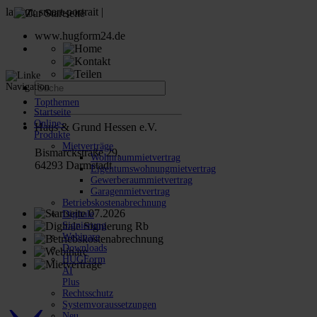
www.hugform24.de
Topthemen
Startseite
Online-
Haus & Grund Hessen e.V.
Produkte
Mietverträge
Bismarckstraße 29,
Wohnraummietvertrag
64293 Darmstadt
Eigentumswohnungmietvertrag
Gewerberaummietvertrag
Garagenmietvertrag
Betriebskostenabrechnung
Digitale
Signierung
Webinare
Downloads
HUGForm
AI
Plus
›
‹
Rechtsschutz
Systemvoraussetzungen
Neu