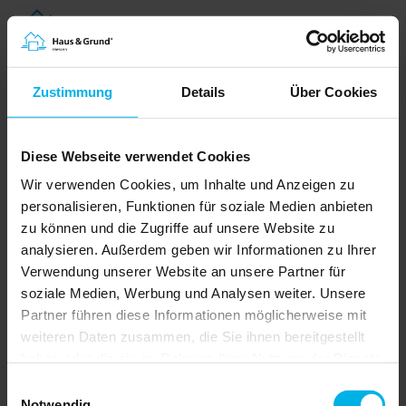
Zustimmung
Details
Über Cookies
Diese Webseite verwendet Cookies
Wir verwenden Cookies, um Inhalte und Anzeigen zu
personalisieren, Funktionen für soziale Medien anbieten
zu können und die Zugriffe auf unsere Website zu
analysieren. Außerdem geben wir Informationen zu Ihrer
Pressemitteilung vom 17.04.2026
Verwendung unserer Website an unsere Partner für
Abschaffung des Heizungsgesetzes
soziale Medien, Werbung und Analysen weiter. Unsere
muss jetzt kommen
Partner führen diese Informationen möglicherweise mit
Haus & Grund warnt vor
weiteren Daten zusammen, die Sie ihnen bereitgestellt
zunehmender Verunsicherung
haben oder die sie im Rahmen Ihrer Nutzung der Dienste
der Verbraucher
gesammelt haben.
Einwilligungsauswahl
Der Eigentümerverband Haus & Grund
Notwendig
Deutschland forderte die