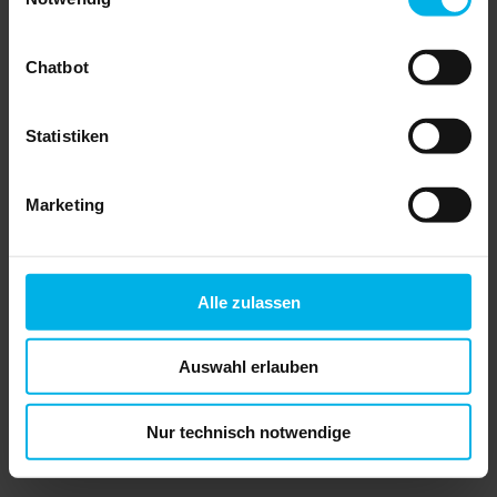
Bundesregierung auf, endlich das alte
Heizungsgesetz abzuschaffen und das
Gebäudemodernisierungsgesetz auf
Chatbot
den Weg zu bringen.
„Wenn die Regierung jetzt nicht zügig
handelt, beginnen am 1. Juli erste Fristen
des alten Heizungsgesetzes zu wirken.
Statistiken
Dann könnte die 65-Prozent-Pflicht zur
Nutzung erneuerbarer Energien für viele
zur Kostenfalle werden“
, erläuterte Haus &
Marketing
Grund-Präsident Kai Warnecke die
Dringlichkeit.
Die Haus- und Wohnungseigentümer
bräuchten jetzt Klarheit. Es sei nicht die
Zeit, aus parteitaktischen Gründen solch
Alle zulassen
zentrale Gesetzesvorhaben, die Millionen
von Bürgern betreffen, auf die lange Bank
zu schieben. Warnecke:
„Ich fordere
insbesondere den Bundesfinanzminister
Auswahl erlauben
auf, sich an den Koalitionsvertrag zu
halten und den Weg für das
Gebäudemodernisierungsgesetz
Nur technisch notwendige
freizumachen.“
» Zu den Pressemitteilungen