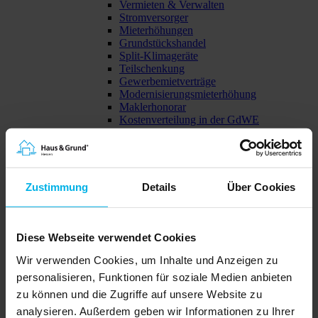
Vermieten & Verwalten
Stromversorger
Mieterhöhungen
Grundstückshandel
Split-Klimageräte
Teilschenkung
Gewerbemietverträge
Modernisierungsmieterhöhung
Maklerhonorar
Kostenverteilung in der GdWE
Vermietete Eigentumswohnung
Mietminderung
Mietrechtliche Aspekte zum E-Bike-Trend
Schriftform ade
Lärm im Mehrfamilienhaus
Zustimmung
Details
Über Cookies
Neue Gesetzgebung
Grundsteuer
Auswirkungen der Grunderwerbsteuer
Datenschutz
Diese Webseite verwendet Cookies
Nachlass
Wir verwenden Cookies, um Inhalte und Anzeigen zu
Elektronische Rechnungen
Urteil zur Mietkaution
personalisieren, Funktionen für soziale Medien anbieten
Kürzung der Förderung
zu können und die Zugriffe auf unsere Website zu
Sanierungsmaßnahmen
analysieren. Außerdem geben wir Informationen zu Ihrer
Entwicklung am Immobilienmarkt