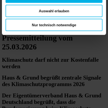
Auswahl erlauben
Topthemen
Nur technisch notwendige
Muster
anzeigen
Pressemitteilung vom
25.03.2026
Klimaschutz darf nicht zur Kostenfalle
werden
Haus & Grund begrüßt zentrale Signale
des Klimaschutzprogramms 2026
Der Eigentümerverband Haus & Grund
Deutschland begrüßt, dass die