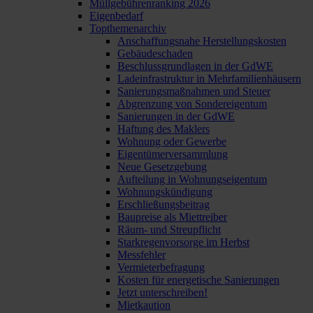
Müllgebührenranking 2026
Eigenbedarf
Topthemenarchiv
Anschaffungsnahe Herstellungskosten
Gebäudeschaden
Beschlussgrundlagen in der GdWE
Ladeinfrastruktur in Mehrfamilienhäusern
Sanierungsmaßnahmen und Steuer
Abgrenzung von Sondereigentum
Sanierungen in der GdWE
Haftung des Maklers
Wohnung oder Gewerbe
Eigentümerversammlung
Neue Gesetzgebung
Aufteilung in Wohnungseigentum
Wohnungskündigung
Erschließungsbeitrag
Baupreise als Miettreiber
Räum- und Streupflicht
Starkregenvorsorge im Herbst
Messfehler
Vermieterbefragung
Kosten für energetische Sanierungen
Jetzt unterschreiben!
Mietkaution